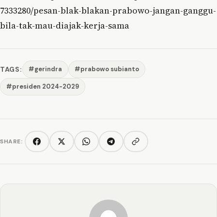
7333280/pesan-blak-blakan-prabowo-jangan-ganggu-
bila-tak-mau-diajak-kerja-sama
TAGS:
#gerindra
#prabowo subianto
#presiden 2024-2029
SHARE:
Copy link
Facebook
Twitter/X
WhatsApp
Telegram