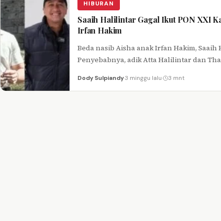
HIBURAN
Saaih Halilintar Gagal Ikut PON XXI 
Irfan Hakim
Beda nasib Aisha anak Irfan Hakim, Saaih 
Penyebabnya, adik Atta Halilintar dan Thar
Dody Sulpiandy
·
3 minggu lalu
·
3 mnt