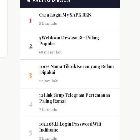
🔥 PALING DIBACA
Cara Login My SAPK BKN
1
5 hari lalu
5 Webtoon Dewasa 18+ Paling
2
Populer
60 menit lalu
100+ Nama Tiktok Keren yang Belum
3
Dipakai
22 jam lalu
12 Link Grup Telegram Pertemanan
4
Paling Ramai
7 hari lalu
192.168.l.l Login Password Wifi
5
Indihome
3 hari lalu